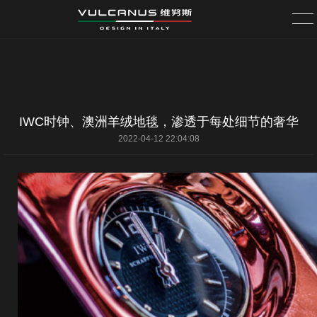
首页
无垠
IWC时钟、澳洲羊绒地毯，渗透于每处细节的奢华
2022-04-12 22:04:08
星航
星幻
更多车型
服务中心
关于维努斯