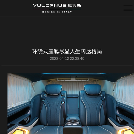
首页
无垠
环绕式座舱尽显人生阔达格局
2022-04-12 22:38:40
星航
星幻
更多车型
服务中心
关于维努斯